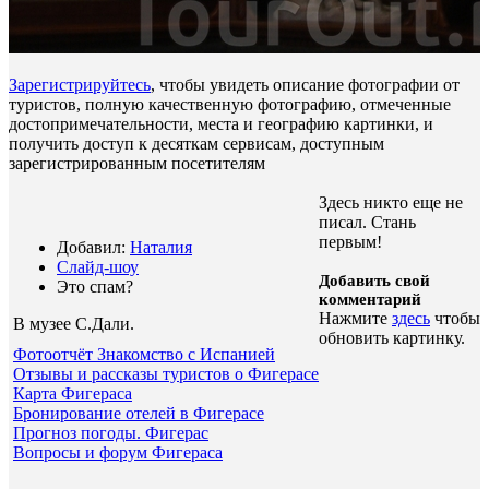
Зарегистрируйтесь
, чтобы увидеть описание фотографии от
туристов, полную качественную фотографию, отмеченные
достопримечательности, места и географию картинки, и
получить доступ к десяткам сервисам, доступным
зарегистрированным посетителям
Здесь никто еще не
писал. Стань
первым!
Добавил:
Наталия
Слайд-шоу
Добавить свой
Это спам?
комментарий
Нажмите
здесь
чтобы
В музее С.Дали
.
обновить картинку.
Фотоотчёт Знакомство с Испанией
Отзывы и рассказы туристов о Фигерасе
Карта Фигераса
Бронирование отелей в Фигерасе
Прогноз погоды. Фигерас
Вопросы и форум Фигераса