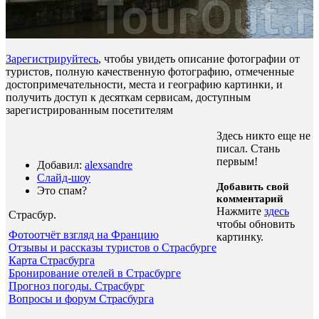
Зарегистрируйтесь
, чтобы увидеть описание фотографии от
туристов, полную качественную фотографию, отмеченные
достопримечательности, места и географию картинки, и
получить доступ к десяткам сервисам, доступным
зарегистрированным посетителям
Здесь никто еще не
писал. Стань
первым!
Добавил:
alexsandre
Слайд-шоу
Добавить свой
Это спам?
комментарий
Нажмите
здесь
Страсбур
.
чтобы обновить
Фотоотчёт взгляд на Францию
картинку.
Отзывы и рассказы туристов о Страсбурге
Карта Страсбурга
Бронирование отелей в Страсбурге
Прогноз погоды. Страсбург
Вопросы и форум Страсбурга