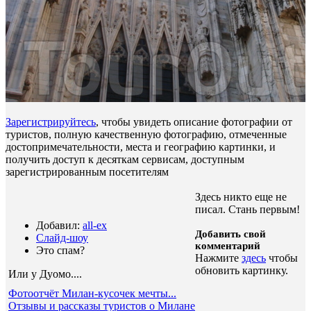
Зарегистрируйтесь
, чтобы увидеть описание фотографии от
туристов, полную качественную фотографию, отмеченные
достопримечательности, места и географию картинки, и
получить доступ к десяткам сервисам, доступным
зарегистрированным посетителям
Здесь никто еще не
писал. Стань первым!
Добавил:
all-ex
Добавить свой
Слайд-шоу
комментарий
Это спам?
Нажмите
здесь
чтобы
обновить картинку.
Или у Дуомо...
.
Фотоотчёт Милан-кусочек мечты...
Отзывы и рассказы туристов о Милане