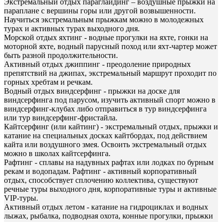
Экстремальный отдых параглайдинг – воздушные прыжки на
параплане с вершины горы или другой возвышенности.
Научиться экстремальным прыжкам можно в молодежных
турах и активных турах выходного дня.
Морской отдых яхтинг - водные прогулки на яхте, гонки на
моторной яхте, водный парусный поход или яхт-чартер может
быть разной продолжительности.
Активный отдых джиппинг - преодоление природных
препятствий на джипах, экстремальный маршрут проходит по
горных хребтам и речкам.
Водный отдых виндсерфинг - прыжки на доске для
виндсерфинга под парусом, изучить активный спорт можно в
виндсерфинг-клубах либо отправиться в тур виндсерфинга
или тур виндсерфинг-фристайла.
Кайтсерфинг (или кайтинг) - экстремальный отдых, прыжки и
катание на специальных досках кайтбордах, под действием
кайта или воздушного змея. Освоить экстремальный отдых
можно в школах кайтсерфинга.
Рафтинг - сплавы на надувных рафтах или лодках по бурным
рекам и водопадам. Рафтинг - активный корпоративный
отдых, способствует сплочению коллектива, существуют
речные туры выходного дня, корпоративные туры и активные
VIP-туры.
Активный отдых летом - катание на гидроциклах и водных
лыжах, рыбалка, подводная охота, конные прогулки, прыжки